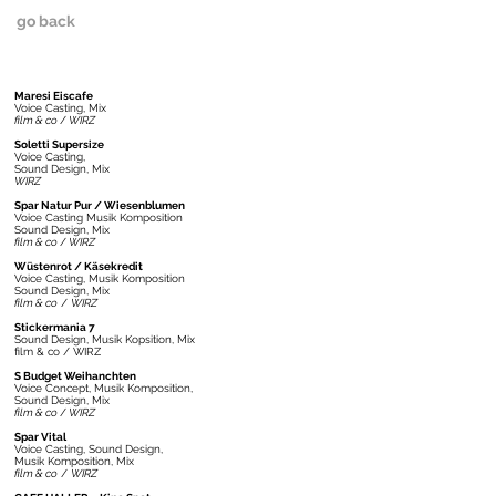
go back
Maresi Eiscafe
Voice Casting, Mix
film & co
/
WIRZ
Soletti Supersize
Voice Casting,
Sound Design, Mix
WIRZ
Spar Natur Pur / Wiesenblumen
Voice Casting Musik Komposition
Sound Design, Mix
film & co
/
WIRZ
Wüstenrot / Käsekredit
Voice Casting, Musik Komposition
Sound Design, Mix
film & co
/
WIRZ
Stickermania 7
Sound Design, Musik Kopsition, Mix
film & co / WIRZ
S Budget Weihanchten
Voice Concept, Musik Komposition,
Sound Design, Mix
film & co
/
WIRZ
Spar Vital
Voice Casting, Sound Design,
Musik Komposition, Mix
film & co
/
WIRZ