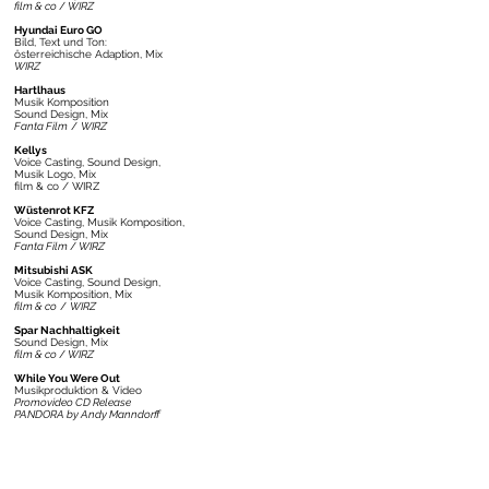
film & co
/
WIRZ
Hyundai Euro GO
Bild, Text und Ton:
österreichische Adaption,
Mix
WIRZ
Hartlhaus
Musik Komposition
Sound Design, Mix
Fanta Film
/
WIRZ
Kellys
Voice Casting,
Sound Design,
Musik Logo, Mix
film & co / WIRZ
Wüstenrot KFZ
Voice Casting, Musik Komposition,
Sound Design, Mix
Fanta Film
/
WIRZ
Mitsubishi ASK
Voice Casting, Sound Design,
Musik Komposition, Mix
film & co
/
WIRZ
Spar Nachhaltigkeit
Sound Design, Mix
film & co
/
WIRZ
While You Were Out
Musikproduktion & Video
Promovideo CD Release
PANDORA by Andy Manndorff