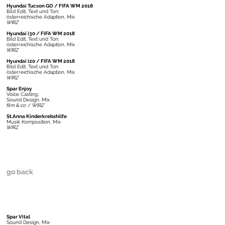
Hyundai Tucson GO / FIFA WM 2018
Bild Edit, Text und Ton:
österreichische Adaption,
Mix
WIRZ
Hyundai i30 / FIFA WM 2018
Bild Edit, Text und Ton:
österreichische Adaption,
Mix
WIRZ
Hyundai i20 / FIFA WM 2018
Bild Edit, Text und Ton:
österreichische Adaption,
Mix
WIRZ
Spar Enjoy
Voice Casting,
Sound Design, Mix
film & co
/
WIRZ
St.Anna Kinderkrebshilfe
Musik Komposition,
Mix
WIRZ
go back
Spar Vital
Sound Design, Mix