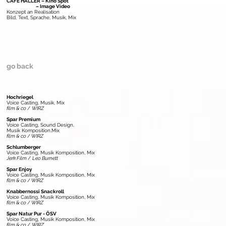
CAFE HALLER
– Kino Spot
– Image Video
Konzept an Realisation
Bild, Text, Sprache, Musik, Mix
go back
Hochriegel
Voice Casting, Musik, Mix
film & co
/
WIRZ
Spar Premium
Voice Casting, Sound Design,
Musik Komposition,
Mix
film & co
/
WIRZ
Schlumberger
Voice Casting, Musik Komposition, Mix
Jerk Film
/
Leo Burnett
Spar Enjoy
Voice Casting, Musik Komposition, Mix
film & co
/
WIRZ
Knabbernossi Snackroll
Voice Casting, Musik Komposition, Mix
film & co
/
WIRZ
Spar Natur Pur - ÖSV
Voice Casting, Musik Komposition, Mix
film & co
/
WIRZ