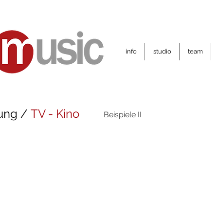
info
studio
team
ung /
TV - Kino
Beispiele II