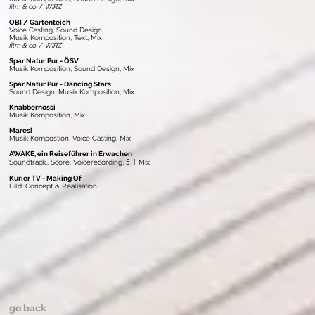
film & co
/
WIRZ
OBI / Gartenteich
Voice Casting, Sound Design,
Musik Komposition, Text, Mix
film & co
/
WIRZ
Spar Natur Pur
- ÖSV
Musik Komposition, Sound Design, Mix
Spar Natur Pur - Dancing Stars
Sound Design, Musik Komposition, Mix
Knabbernossi
Musik Komposition, Mix
Maresi
Musik Kompostion, Voice Casting, Mix
AWAKE, ein Reiseführer in Erwachen
5.1
Soundtrack,, Score, Voicerecording,
Mix
Kurier TV - Making Of
Bild: Concept & Realisation
go back