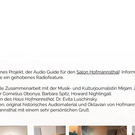
nes Projekt, der Audio Guide für den
Salon Hofmannsthal
! Infor
ie ein gehobenes Radiofeature.
lle Zusammenarbeit mit der Musik- und Kulturjournalistin Mirjam 
 Cornelius Obonya, Barbara Spitz, Howard Nightingall
in des
Haus Hofmannsthal,
Dr. Evita Luschinsky.
en, original historisches Audiomaterial und Oktavian von Hofmann
nsthal mit einem sehr persönlichen Gruß.